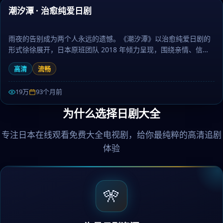
潮汐潭 · 治愈纯爱日剧
热门
雨夜的告别成为两个人永远的遗憾。《潮汐潭》以治愈纯爱日剧的
形式徐徐展开，日本原班团队 2018 年倾力呈现，围绕亲情、信念
与救赎层层推进，作为犯罪题材，剧情兼具张力与人文厚度。日剧
高清
流畅
大全提供高清完整版日本电视剧免费在线观看。
19万
93个月前
为什么选择日剧大全
专注日本在线观看免费大全电视剧，给你最纯粹的高清追剧
体验
🎌