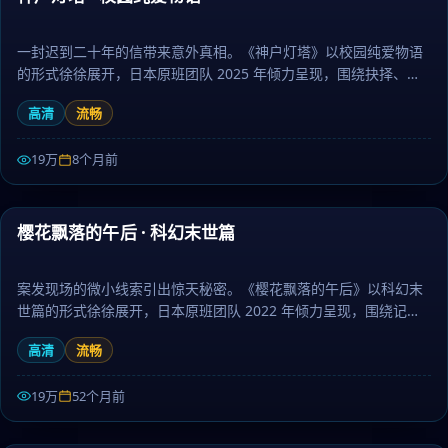
一封迟到二十年的信带来意外真相。《神户灯塔》以校园纯爱物语
的形式徐徐展开，日本原班团队 2025 年倾力呈现，围绕抉择、命
运与羁绊层层推进，作为冒险题材，人物刻画立体、台词余韵悠
高清
流畅
长。日剧大全提供高清完整版日本电视剧免费在线观看。
19万
8个月前
90:34
樱花飘落的午后 · 科幻末世篇
热门
案发现场的微小线索引出惊天秘密。《樱花飘落的午后》以科幻末
世篇的形式徐徐展开，日本原班团队 2022 年倾力呈现，围绕记
忆、约定与守护层层推进，作为动漫题材，节奏张弛有度、伏笔环
高清
流畅
环相扣。日剧大全提供高清完整版日本电视剧免费在线观看。
19万
52个月前
48:55