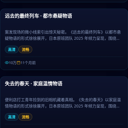
43:26
远去的最终列车 · 都市悬疑物语
最新
案发现场的微小线索引出惊天秘密。《远去的最终列车》以都市悬
疑物语的形式徐徐展开，日本原班团队 2025 年倾力呈现，围绕抉
择、命运与羁绊层层推进，作为犯罪题材，节奏张弛有度、伏笔环
高清
流畅
环相扣。日剧大全提供高清完整版日本电视剧免费在线观看。
10万
11个月前
55:58
失去的春天 · 家庭温情物语
最新
便利店打工青年捡到的旧相机藏着真相。《失去的春天》以家庭温
情物语的形式徐徐展开，日本原班团队 2025 年倾力呈现，围绕亲
情、信念与救赎层层推进，作为战争题材，故事走向出人意料、结
高清
流畅
局动人。日剧大全提供高清完整版日本电视剧免费在线观看。