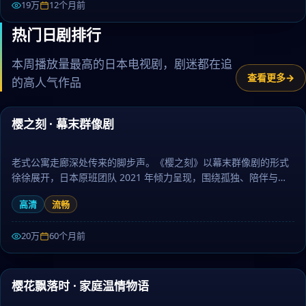
19万
12个月前
热门日剧排行
本周播放量最高的日本电视剧，剧迷都在追
查看更多
的高人气作品
57:23
樱之刻 · 幕末群像剧
热门
老式公寓走廊深处传来的脚步声。《樱之刻》以幕末群像剧的形式
徐徐展开，日本原班团队 2021 年倾力呈现，围绕孤独、陪伴与勇
气层层推进，作为冒险题材，人物刻画立体、台词余韵悠长。日剧
高清
流畅
大全提供高清完整版日本电视剧免费在线观看。
20万
60个月前
63:07
樱花飘落时 · 家庭温情物语
热门