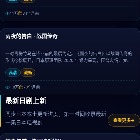
日剧大全提供高清完整版日本电视剧免费在线观看。
11万
84个月前
47:16
雨夜的告白 · 战国传奇
精选
一对青梅竹马在毕业前的最后约定。《雨夜的告白》以战国传奇的
形式徐徐展开，日本原班团队 2020 年倾力呈现，围绕友情、梦想
与坚持层层推进，作为惊悚题材，画面唯美、情感真挚动人。日剧
高清
流畅
大全提供高清完整版日本电视剧免费在线观看。
1.8万
70个月前
最新日剧上新
同步日本本土更新进度，第一时间收录最新
查看更多
一集日本电视剧
99:23