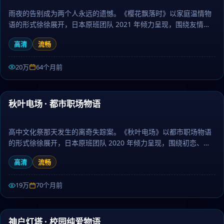
雨夜的告别成为两个人永远的遗憾。《樱花飘落时》以家庭温情物
语的形式徐徐展开，日本原班团队 2021 年倾力呈现，围绕友情、
梦想与坚持层层推进，作为惊悚题材，人物刻画立体、台词余韵悠
高清
流畅
长。日剧大全提供高清完整版日本电视剧免费在线观看。
20万
64个月前
49:48
秋叶电场 · 都市职场物语
热门
高中文化祭那天发生的离奇失踪案。《秋叶电场》以都市职场物语
的形式徐徐展开，日本原班团队 2020 年倾力呈现，围绕初恋、成
长与离别层层推进，作为冒险题材，镜头语言细腻、配乐治愈。日
高清
流畅
剧大全提供高清完整版日本电视剧免费在线观看。
19万
70个月前
99:23
神户灯塔 · 校园纯爱物语
热门