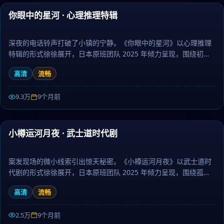
你眼中的星河 · 心理推理特辑
最新
深夜的电话铃声打破了小镇的宁静。《你眼中的星河》以心理推理
特辑的形式徐徐展开，日本原班团队 2025 年倾力呈现，围绕初
恋、成长与离别层层推进，作为悬疑题材，剧情兼具张力与人文厚
高清
流畅
度。日剧大全提供高清完整版日本电视剧免费在线观看。
9.3万
9个月前
99:47
小樽运河月夜 · 武士道时代剧
最新
案发现场的微小线索引出惊天秘密。《小樽运河月夜》以武士道时
代剧的形式徐徐展开，日本原班团队 2025 年倾力呈现，围绕孤
独、陪伴与勇气层层推进，作为科幻题材，故事走向出人意料、结
高清
流畅
局动人。日剧大全提供高清完整版日本电视剧免费在线观看。
2.5万
9个月前