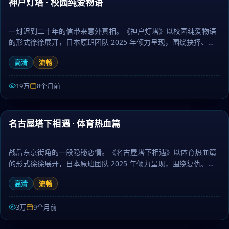
神户灯塔 · 校园纯爱物语
最新
一封迟到二十年的信带来意外真相。《神户灯塔》以校园纯爱物语
的形式徐徐展开，日本原班团队 2025 年倾力呈现，围绕抉择、命
运与羁绊层层推进，作为冒险题材，人物刻画立体、台词余韵悠
高清
流畅
长。日剧大全提供高清完整版日本电视剧免费在线观看。
19万
8个月前
45:25
名古屋塔下相遇 · 体育热血篇
最新
战后东京街角的一段隐秘恋情。《名古屋塔下相遇》以体育热血篇
的形式徐徐展开，日本原班团队 2025 年倾力呈现，围绕复仇、真
相与放下层层推进，作为喜剧题材，画面唯美、情感真挚动人。日
高清
流畅
剧大全提供高清完整版日本电视剧免费在线观看。
3万
9个月前
54:11