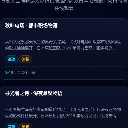
日剧大全编辑部为你精挑细选的高分日本电视剧，免费高清
在线观看
49:48
秋叶电场 · 都市职场物语
精选
高中文化祭那天发生的离奇失踪案。《秋叶电场》以都市职场物语
的形式徐徐展开，日本原班团队 2020 年倾力呈现，围绕初恋、成
长与离别层层推进，作为冒险题材，镜头语言细腻、配乐治愈。日
高清
流畅
剧大全提供高清完整版日本电视剧免费在线观看。
19万
70个月前
45:50
寻光者之诗 · 深夜悬疑物语
精选
一对青梅竹马在毕业前的最后约定。《寻光者之诗》以深夜悬疑物
语的形式徐徐展开，日本原班团队 2019 年倾力呈现，围绕亲情、
信念与救赎层层推进，作为爱情题材，画面唯美、情感真挚动人。
高清
流畅